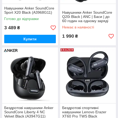
Навушники Anker SoundCore
Sport X20 Black (A3968G11)
Навушники Anker SoundCore
Q20i Black | ANC | Баси | до
Готово до відправки
60 годин на одному заряді
3 489
Немає в наявності
₴
1 990
₴
Купити
Бездротові навушники Anker
Бездротові спортивні
SoundСore Liberty 4 NC
навушники Lenovo Erazer
Velvet Black (A3947G11)
XT60 Pro TWS Black