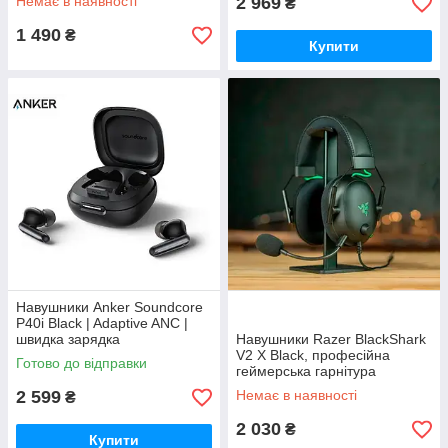
Немає в наявності
2 969
₴
1 490
₴
Купити
Навушники Anker Soundcore
P40i Black | Adaptive ANC |
швидка зарядка
Навушники Razer BlackShark
V2 X Black, професійна
Готово до відправки
геймерська гарнітура
2 599
Немає в наявності
₴
2 030
₴
Купити