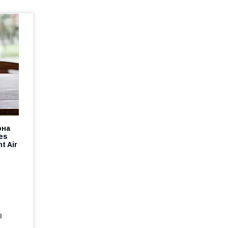
она
es
t Air
3