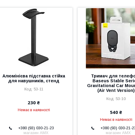
Алюмінієва підставка стійка
Тримач для телеф
для навушників, стенд
Baseus Stable Seri
Gravitational Car Moun
53-11
(Air Vent Version)
53-10
230 ₴
Немає в наявності
540 ₴
Немає в наявності
+380 (93) 030-21-23
+380 (93) 030-21-2
магазин AMX
магазин AMX