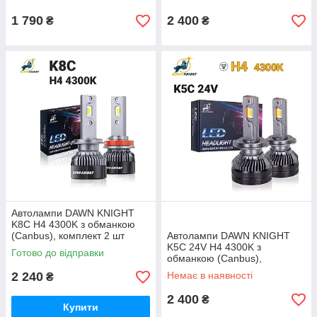
1 790
2 400
₴
₴
Автолампи DAWN KNIGHT
K8C H4 4300K з обманкою
(Canbus), комплект 2 шт
Автолампи DAWN KNIGHT
K5C 24V H4 4300K з
Готово до відправки
обманкою (Canbus),
комплект 2 шт
2 240
Немає в наявності
₴
2 400
₴
Купити