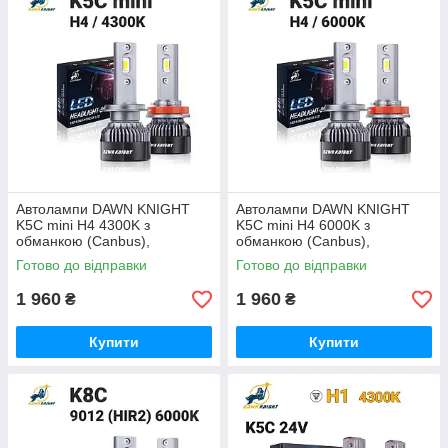
Автолампи DAWN KNIGHT
Автолампи DAWN KNIGHT
K5C mini H4 4300K з
K5C mini H4 6000K з
обманкою (Canbus),
обманкою (Canbus),
комплект 2 шт
комплект 2 шт
Готово до відправки
Готово до відправки
1 960
1 960
₴
₴
Купити
Купити