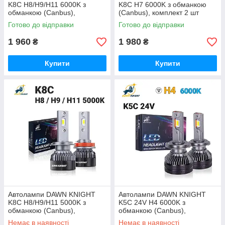
K8C H8/H9/H11 6000K з
K8C H7 6000K з обманкою
обманкою (Canbus),
(Canbus), комплект 2 шт
комплект 2 шт
Готово до відправки
Готово до відправки
1 960
1 980
₴
₴
Купити
Купити
Автолампи DAWN KNIGHT
Автолампи DAWN KNIGHT
K8C H8/H9/H11 5000K з
K5C 24V H4 6000K з
обманкою (Canbus),
обманкою (Canbus),
комплект 2 шт
комплект 2 шт
Немає в наявності
Немає в наявності