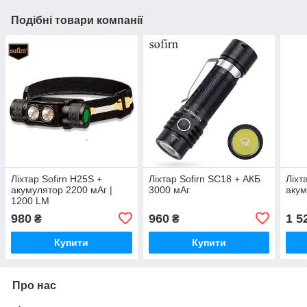
Подібні товари компанії
Ліхтар Sofirn H25S +
Ліхтар Sofirn SC18 + АКБ
Ліхт
акумулятор 2200 мАг |
3000 мАг
акум
1200 LM
980
960
1 5
₴
₴
Купити
Купити
Про нас