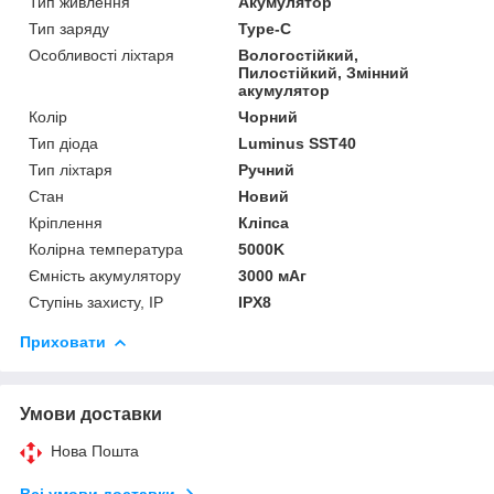
Тип живлення
Акумулятор
Тип заряду
Type-C
Особливості ліхтаря
Вологостійкий,
Пилостійкий, Змінний
акумулятор
Колір
Чорний
Тип діода
Luminus SST40
Тип ліхтаря
Ручний
Стан
Новий
Кріплення
Кліпса
Колірна температура
5000K
Ємність акумулятору
3000 мАг
Ступінь захисту, IP
IPX8
Приховати
Умови доставки
Нова Пошта
Всі умови доставки