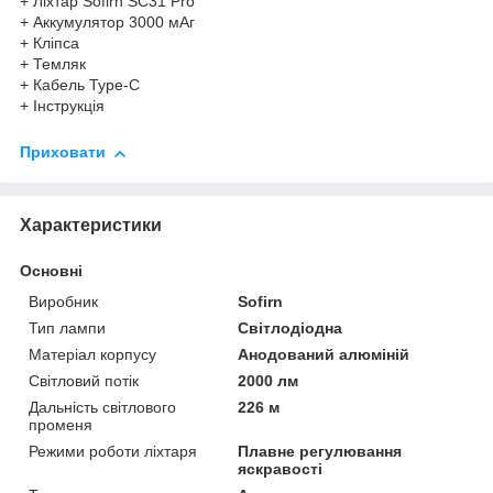
+ Ліхтар Sofirn SC31 Pro
+ Аккумулятор 3000 мАг
+ Кліпса
+ Темляк
+ Кабель Type-C
+ Інструкція
Приховати
Характеристики
Основні
Виробник
Sofirn
Тип лампи
Світлодіодна
Матеріал корпусу
Анодований алюміній
Світловий потік
2000 лм
Дальність світлового
226 м
променя
Режими роботи ліхтаря
Плавне регулювання
яскравості