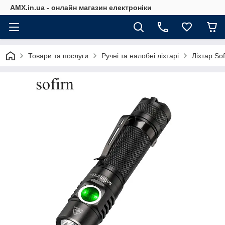
AMX.in.ua - онлайн магазин електроніки
Товари та послуги
Ручні та налобні ліхтарі
Ліхтар So