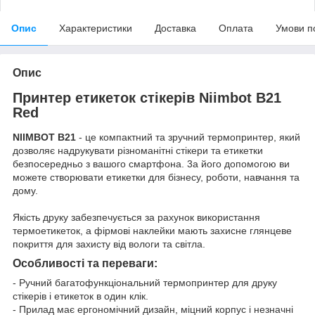
Опис
Характеристики
Доставка
Оплата
Умови п
Опис
Принтер етикеток стікерів
Niimbot B21
Red
NIIMBOT B21
- це компактний та зручний термопринтер, який
дозволяє надрукувати різноманітні стікери та етикетки
безпосередньо з вашого смартфона. 3а його допомогою ви
можете створювати етикетки для бізнесу, роботи, навчання та
дому.
Якість друку забезпечується за рахунок використання
термоетикеток, а фірмові наклейки мають захисне глянцеве
покриття для захисту від вологи та світла.
Особливості та переваги:
- Ручний багатофункціональний термопринтер для друку
стікерів і етикеток в один клік.
- Прилад має ергономічний дизайн, міцний корпус і незначні