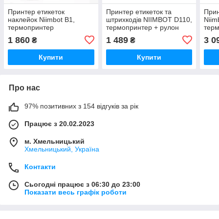
Принтер етикеток
Принтер етикеток та
Прин
наклейок Niimbot B1,
штрихкодів NIIMBOT D110,
Niim
термопринтер
термопринтер + рулон
терм
етикеток
етик
1 860
1 489
3 0
₴
₴
Купити
Купити
Про нас
97% позитивних з 154 відгуків за рік
Працює з 20.02.2023
м. Хмельницький
Хмельницький, Україна
Контакти
Сьогодні працює з 06:30 до 23:00
Показати весь графік роботи