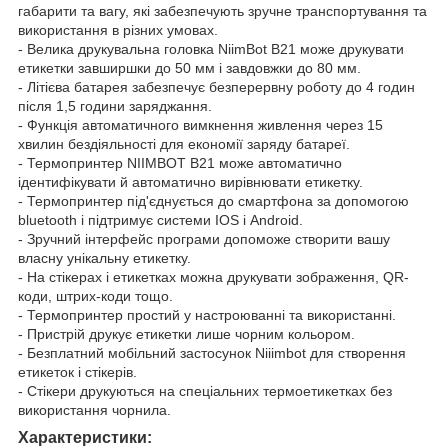
габарити та вагу, які забезпечують зручне транспортування та
використання в різних умовах.
- Велика друкувальна головка NiimBot B21 може друкувати
етикетки завширшки до 50 мм і завдовжки до 80 мм.
- Літієва батарея забезпечує безперервну роботу до 4 годин
після 1,5 години заряджання.
- Функція автоматичного вимкнення живлення через 15
хвилин бездіяльності для економії заряду батареї.
- Термопринтер NIIMBOT B21 може автоматично
ідентифікувати й автоматично вирівнювати етикетку.
- Термопринтер під'єднується до смартфона за допомогою
bluetooth і підтримує системи IOS і Android.
- Зручний інтерфейс програми допоможе створити вашу
власну унікальну етикетку.
- На стікерах і етикетках можна друкувати зображення, QR-
коди, штрих-коди тощо.
- Термопринтер простий у настроюванні та використанні.
- Пристрій друкує етикетки лише чорним кольором.
- Безплатний мобільний застосунок Niiimbot для створення
етикеток і стікерів.
- Стікери друкуються на спеціальних термоетикетках без
використання чорнила.
Характеристики: