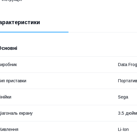
арактеристики
Основні
иробник
Data Fro
ип приставки
Портати
інійки
Sega
іагональ екрану
3.5 дюйм
Живлення
Li-Ion