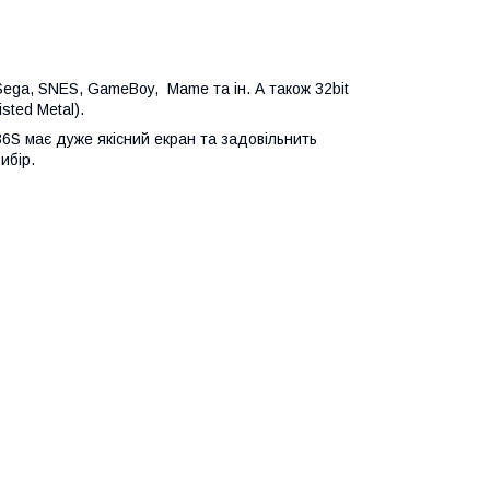
Sega, SNES, GameBoy, Mame та ін. А також 32bit
sted Metal).
R36S має дуже якісний екран та задовільнить
ибір.