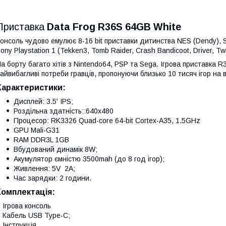
Приставка
Data Frog R36S 64GB White
онсоль чудово емулює 8-16 bit приставки дитинства NES (Dendy), 
ony Playstation 1 (Tekken3, Tomb Raider, Crash Bandicoot, Driver, Twi
а борту багато хітів з Nintendo64, PSP та Sega. Ігрова приставка 
айвибагливі потреби гравців, пропонуючи близько 10 тисяч ігор на в
Характеристики:
Дисплей: 3.5' IPS;
Роздільна здатність::640х480
Процесор: RK3326 Quad-core 64-bit Cortex-A35, 1.5GHz
GPU Mali-G31
RAM DDR3L 1GB
Вбудований динамік 8W;
Акумулятор ємністю 3500mah (до 8 год ігор);
Живлення: 5V 2A;
Час зарядки: 2 години.
Комплектація:
 Ігрова консоль
 Кабель USB Type-C;
 Інструкція