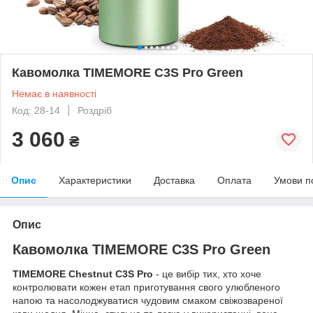
Кавомолка TIMEMORE C3S Pro Green
Немає в наявності
Код: 28-14
Роздріб
3 060
₴
Опис
Характеристики
Доставка
Оплата
Умови п
Опис
Кавомолка
TIMEMORE C3S Pro Green
TIMEMORE Chestnut C3S Pro
- це вибір тих, хто хоче
контролювати кожен етап приготування свого улюбленого
напою та насолоджуватися чудовим смаком свіжозвареної