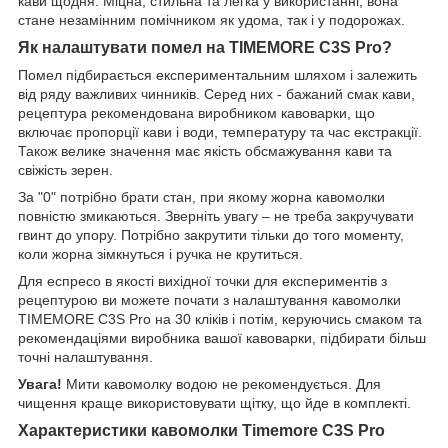
кави щодня. Міцна, стильна та легка у використанні, вона
стане незамінним помічником як удома, так і у подорожах.
Як налаштувати помел на TIMEMORE C3S Pro?
Помел підбирається експериментальним шляхом і залежить
від ряду важливих чинників. Серед них - бажаний смак кави,
рецептура рекомендована виробником кавоварки, що
включає пропорції кави і води, температуру та час екстракції.
Також велике значення має якість обсмажування кави та
свіжість зерен.
За "0" потрібно брати стан, при якому жорна кавомолки
повністю змикаються. Зверніть увагу – не треба закручувати
гвинт до упору. Потрібно закрутити тільки до того моменту,
коли жорна зімкнуться і ручка не крутиться.
Для еспресо в якості вихідної точки для експериментів з
рецептурою ви можете почати з налаштування кавомолки
TIMEMORE C3S Pro на 30 кліків і потім, керуючись смаком та
рекомендаціями виробника вашої кавоварки, підбирати більш
точні налаштування.
Увага!
Мити кавомолку водою не рекомендується. Для
чищення краще використовувати щітку, що йде в комплекті.
Характеристики кавомолки Timemore C3S Pro