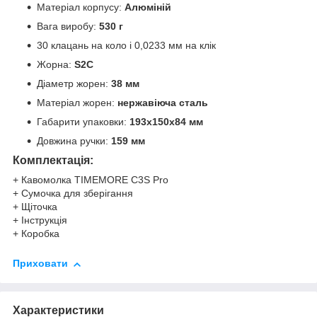
Матеріал корпусу:
Алюміній
Вага виробу:
530 г
30 клацань на коло і 0,0233 мм на клік
Жорна:
S2C
Діаметр жорен:
38 мм
Матеріал жорен:
нержавіюча сталь
Габарити упаковки:
193х150х84 мм
Довжина ручки:
159 мм
Комплектація:
+ Кавомолка TIMEMORE C3S Pro
+ Сумочка для зберігання
+ Щіточка
+ Інструкція
+ Коробка
Приховати
Характеристики