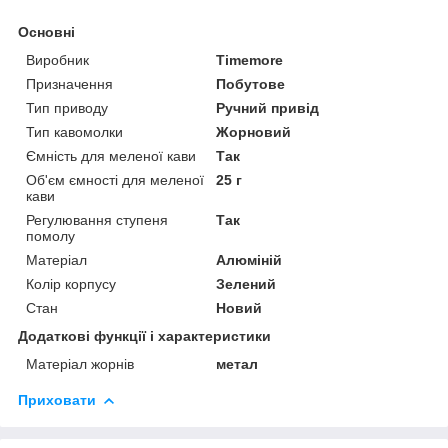
Основні
Виробник
Timemore
Призначення
Побутове
Тип приводу
Ручний привід
Тип кавомолки
Жорновий
Ємність для меленої кави
Так
Об'єм ємності для меленої
25 г
кави
Регулювання ступеня
Так
помолу
Матеріал
Алюміній
Колір корпусу
Зелений
Стан
Новий
Додаткові функції і характеристики
Матеріал жорнів
метал
Приховати