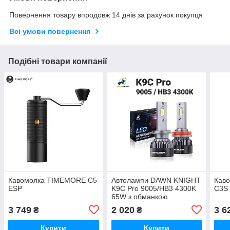
Повернення товару впродовж 14 днів за рахунок покупця
Всі умови повернення
Подібні товари компанії
Кавомолка TIMEMORE C5
Автолампи DAWN KNIGHT
Кав
ESP
K9C Pro 9005/HB3 4300K
C3S 
65W з обманкою
(Canbus), комплект 2 шт
3 749
2 020
3 6
₴
₴
Купити
Купити